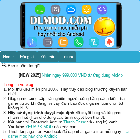
Home
Đăng kí
Yêu cầu
Forum
Bạn muốn tìm gì?
[NEW 2025]
Nhận ngay 999.000 VNĐ từ ứng dụng MoMo
Thông tin về blog:
Mọi thứ đều miễn phí 100%. Hãy truy cập blog thường xuyên bạn
nhé!
Blog game cung cấp trải nghiệm người dùng bằng cách kiểm tra
game trước khi đăng, vì vậy đảm bảo được game luôn chơi tốt
không bị lỗi.
Hãy sử dụng trình duyệt mặc định
để duyệt blog và tải game
nhanh nhất (Hạn chế dùng các trình duyệt bên thứ 3).
Kết bạn với Facebook Admin:
Thanh Trung
và đăng ký kênh
Youtube
YEUAPK MOD
nào các bạn.
Thích fanpage trên Facebook để cập nhật game mới mỗi ngày:
Tải
game mod hay cho Android
.