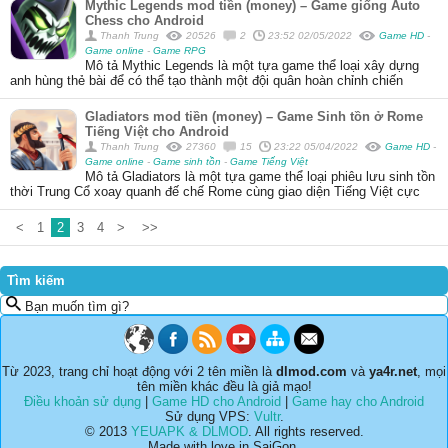
Mythic Legends mod tiền (money) – Game giống Auto
Chess cho Android
Thanh Trung
20526
2
23:52 02/05/2022
Game HD
-
Game online
-
Game RPG
Mô tả Mythic Legends là một tựa game thể loại xây dựng
anh hùng thẻ bài để có thể tạo thành một đội quân hoàn chỉnh chiến
Gladiators mod tiền (money) – Game Sinh tồn ở Rome
Tiếng Việt cho Android
Thanh Trung
27360
15
23:22 05/04/2022
Game HD
-
Game online
-
Game sinh tồn
-
Game Tiếng Việt
Mô tả Gladiators là một tựa game thể loại phiêu lưu sinh tồn
thời Trung Cổ xoay quanh đế chế Rome cùng giao diện Tiếng Việt cực
<
1
2
3
4
>
>>
Tìm kiếm
Bạn muốn tìm gì?
Từ 2023, trang chỉ hoạt động với 2 tên miền là
dlmod.com
và
ya4r.net
, mọi
tên miền khác đều là giả mạo!
Điều khoản sử dụng
|
Game HD cho Android
|
Game hay cho Android
Sử dụng VPS:
Vultr
.
© 2013
YEUAPK & DLMOD
. All rights reserved.
Made with love in SaiGon.