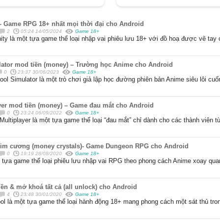
 – Game RPG 18+ nhất mọi thời đại cho Android
2
05:24 14/05/2024
Game 18+
nity là một tựa game thể loại nhập vai phiêu lưu 18+ với đồ hoạ được vẽ tay c
tor mod tiền (money) – Trường học Anime cho Android
0
23:37 30/06/2023
Game 18+
l Simulator là một trò chơi giả lập học đường phiên bản Anime siêu lôi cuố
yer mod tiền (money) – Game đau mắt cho Android
0
23:24 06/09/2022
Game 18+
Multiplayer là một tựa game thể loại “đau mắt” chỉ dành cho các thành viên từ
 kim cương (money crystals)- Game Dungeon RPG cho Android
0
19:19 28/08/2020
Game 18+
t tựa game thể loại phiêu lưu nhập vai RPG theo phong cách Anime xoay qua
ền & mở khoá tất cả (all unlock) cho Android
4
23:48 30/01/2020
Game 18+
ool là một tựa game thể loại hành động 18+ mang phong cách một sát thủ tr