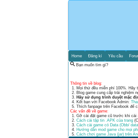
Home
Đăng kí
Yêu cầu
For
Bạn muốn tìm gì?
Thông tin về blog:
Mọi thứ đều miễn phí 100%. Hãy t
Blog game cung cấp trải nghiệm n
Hãy sử dụng trình duyệt mặc đị
Kết bạn với Facebook Admin:
Tha
Thích fanpage trên Facebook để 
Các vấn đề về game:
Gỡ cài đặt game cũ trước khi cài
Cách cài tập tin .APK của trang
(C
Cách cài game có Data (Obb/ data
Hướng dẫn mod game cho mọi phi
Cách chơi game Java (jar) trên A