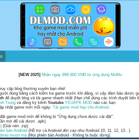
um
[NEW 2025]
Nhận ngay 999.000 VNĐ từ ứng dụng MoMo
ruy cập blog thường xuyên bạn nhé!
gười dùng bằng cách kiểm tra game trước khi đăng, vì vậy đảm bảo được gam
nh
để duyệt blog và tải game nhanh nhất (Hạn chế dùng các trình duyệt bên t
nh Trung
và đăng ký kênh
Youtube
YEUAPK MOD
nào các bạn.
cập nhật game mới mỗi ngày:
Tải game mod hay cho Android
.
 đặt game mod mới để không bị "Ứng dụng chưa được cài đặt".
ần mở để cài được .apk).
)
(Giải nén .zip).
ên bản Android
(Hỗ trợ cả Android đời cao như Android 10, 11, 12, 13...).
ndroid mượt mà
(Mọi phiên bản Android - Không bị buộc dừng).