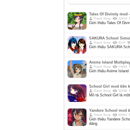
Tales Of Divinity mod
Thanh Trung
22619
Giới thiệu Tales Of Divi
SAKURA School Simula
Thanh Trung
9133
Giới thiệu SAKURA Schoo
Anime Island Multipla
Thanh Trung
19444
Giới thiệu Anime Island 
School Girl mod tiền
Thanh Trung
32438
Mô tả School Girl là mộ
Yandere School mod ti
Thanh Trung
69581
Giới thiệu Yandere Sch
dáng