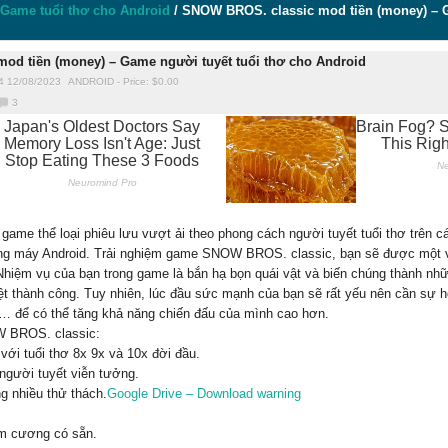
Game tuổi thơ cho Android
/
SNOW BROS. classic mod tiền (money) – G
od tiền (money) – Game người tuyết tuổi thơ cho Android
4 12/08/2023
ANDROID
-
Price: $
0.00
3
ame thể loại phiêu lưu vượt ải theo phong cách người tuyết tuổi thơ trên 
ng máy Android. Trải nghiệm game SNOW BROS. classic, bạn sẽ được một v
hiệm vụ của bạn trong game là bắn hạ bọn quái vật và biến chúng thành nhữn
ệt thành công. Tuy nhiên, lúc đầu sức mạnh của bạn sẽ rất yếu nên cần sự hỗ
g… để có thể tăng khả năng chiến đấu của mình cao hơn.
W BROS. classic:
với tuổi thơ 8x 9x và 10x đời đầu.
 người tuyết viễn tưởng.
g nhiều thử thách.
Google Drive – Download warning
im cương có sẵn.