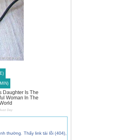
E)
DMIN)
ình thường. Thấy link tải lỗi (404),