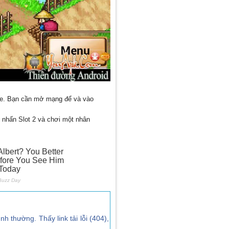
ame. Bạn cần mở mạng để và vào
 nhấn Slot 2 và chơi một nhân
ình thường. Thấy link tải lỗi (404),