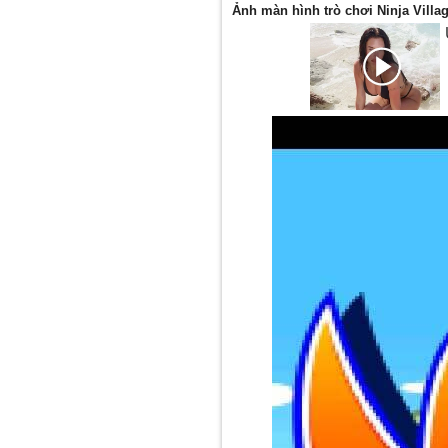
Ảnh màn hình trò chơi Ninja Villa