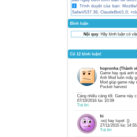
Trình duyệt của bạn: Mozilla
Safari/537.36; ClaudeBot/1.0; +
Bình luận
Nội quy
: Hãy bình luận có v
Có 12 bình luận!
hopronha (Thành vi
Game hay quá anh 
Anh Mod luôn mấy ga
Mod giúp game này n
Pocket harvest
….
Càng nhiều càng tốt. Game này c
07/10/2016 lúc 10:09
Trả lời
hi
:oo) hay tuyet :))
27/11/2015 lúc 14:55
Trả lời