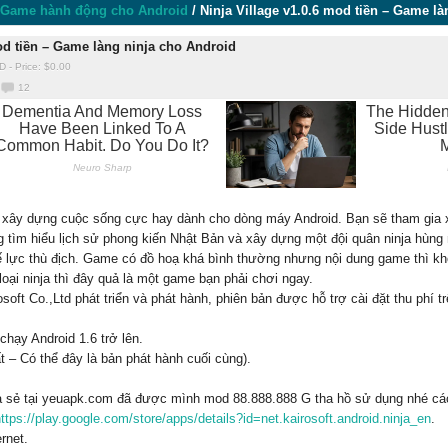
Game hành động cho Android
/
Ninja Village v1.0.6 mod tiền – Game l
mod tiền – Game làng ninja cho Android
D
-
Price: $
0.00
12
ại xây dựng cuộc sống cực hay dành cho dòng máy Android. Bạn sẽ tham gia x
ùng tìm hiểu lịch sử phong kiến Nhật Bản và xây dựng một đội quân ninja hùng
thế lực thù địch. Game có đồ hoạ khá bình thường nhưng nội dung game thì 
oại ninja thì đây quả là một game bạn phải chơi ngay.
soft Co.,Ltd phát triển và phát hành, phiên bản được hỗ trợ cài đặt thu phí 
chạy Android 1.6 trở lên.
t – Có thể đây là bản phát hành cuối cùng).
ia sẻ tại yeuapk.com đã được mình mod 88.888.888 G tha hồ sử dụng nhé các
ttps://play.google.com/store/apps/details?id=net.kairosoft.android.ninja_en
.
rnet.