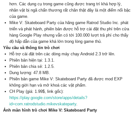
hơn. Các dụng cụ trong game cũng được trang trí khá hợp lý,
nhân vật bị ngã chấn thương rất chân thật đây là một điểm nổi bậc
của game.
Mike V: Skateboard Party của hãng game Ratrod Studio Inc. phát
triển và phát hành, phiên bản được hỗ trợ cài đặt thu phí trên cửa
hàng Google Play nhưng vẫn có tới 100.000 lượt trả phí cho thấy
độ hấp dẫn của game khá lớn trong lòng game thủ.
Yêu cầu và thông tin trò chơi
Hỗ trợ cài đặt trên các dòng máy chạy Android 2.3 trở lên.
Phiên bản hiện tại: 1.3.1.
Phiên bản chia sẻ: 1.2.5.
Dung lượng: 47.8 MB.
Phiên bản game Mike V: Skateboard Party đã được mod EXP
không giới hạn và mở khoá các vật phẩm.
CH Play (giá: 1.99$, link gốc):
https://play.google.com/store/apps/details?
id=com.ratrodstudio.mikevskateparty
.
Ảnh màn hình trò chơi Mike V: Skateboard Party