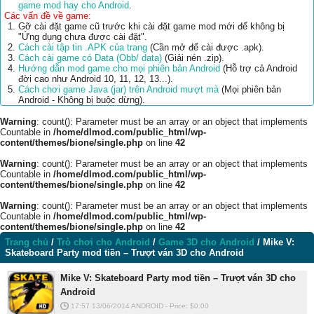
game mod hay cho Android
.
Các vấn đề về game:
Gỡ cài đặt game cũ trước khi cài đặt game mod mới để không bị
"Ứng dụng chưa được cài đặt".
Cách cài tập tin .APK của trang
(Cần mở để cài được .apk).
Cách cài game có Data (Obb/ data)
(Giải nén .zip).
Hướng dẫn mod game cho mọi phiên bản Android
(Hỗ trợ cả Android
đời cao như Android 10, 11, 12, 13...).
Cách chơi game Java (jar) trên Android mượt mà
(Mọi phiên bản
Android - Không bị buộc dừng).
Warning
: count(): Parameter must be an array or an object that implements
Countable in
/home/dlmod.com/public_html/wp-
content/themes/bione/single.php
on line
42
Warning
: count(): Parameter must be an array or an object that implements
Countable in
/home/dlmod.com/public_html/wp-
content/themes/bione/single.php
on line
42
Warning
: count(): Parameter must be an array or an object that implements
Countable in
/home/dlmod.com/public_html/wp-
content/themes/bione/single.php
on line
42
Trang chủ
/
Trò chơi cho Android
/
Game 3D cho Android
/
Mike V:
Skateboard Party mod tiền – Trượt ván 3D cho Android
Mike V: Skateboard Party mod tiền – Trượt ván 3D cho
Android
17:57 13/06/2014
ANDROID
-
Price: $
0.00