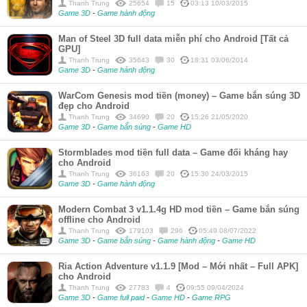
Thanh Trung
25654
15
03:13 10/03/2015
Game 3D
-
Game hành động
Man of Steel 3D full data miễn phí cho Android [Tất cả
GPU]
Thanh Trung
35643
30
18:31 03/06/2014
Game 3D
-
Game hành động
WarCom Genesis mod tiền (money) – Game bắn súng 3D
đẹp cho Android
Thanh Trung
34690
20
15:26 21/05/2020
Game 3D
-
Game bắn súng
-
Game HD
Stormblades mod tiền full data – Game đối kháng hay
cho Android
Thanh Trung
36163
20
15:30 24/03/2015
Game 3D
-
Game hành động
Modern Combat 3 v1.1.4g HD mod tiền – Game bắn súng
offline cho Android
Thanh Trung
179103
296
05:49 08/07/2022
Game 3D
-
Game bắn súng
-
Game hành động
-
Game HD
Ria Action Adventure v1.1.9 [Mod – Mới nhất – Full APK]
cho Android
Thanh Trung
27783
4
09:55 09/04/2024
Game 3D
-
Game full paid
-
Game HD
-
Game RPG