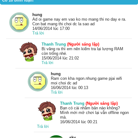
Có 10 bình luận!
hung
Ad oi game nay em vao ko mo mang thi no day e ra.
Con bat mang thi choi dc la sao ad
14/06/2014 lúc 17:00
Trả lời
Thanh Trung
(Người sáng lập)
Bị văng ra thì em nên kiểm tra lại lượng RAM
còn trống nhé.
15/06/2014 lúc 21:02
Trả lời
hung
Ram con kha ngon.nhung game pjai wifi
moi choi dc ad
16/06/2014 lúc 00:13
Trả lời
Thanh Trung
(Người sáng lập)
Bạn có cài nhầm bản nào không?
Mình mới mở chơi lại vẫn offline ngon
mà.
16/06/2014 lúc 00:21
Trả lời
sky