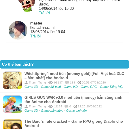
được.
14/06/2014 lúc 15:30
Trả lời
master
tks ad nha…hì
13/06/2014 lúc 19:04
Trả lời
Có thể bạn thích?
WitchSpring4 mod tiền (money gold) [Full Việt hoá DLC
– Mới nhất] cho Android
Thanh Trung
93137
188
00:51 07/08/2020
Game 3D
-
Game full paid
-
Game HD
-
Game RPG
-
Game Tiếng Việt
GIRLS GUN WAR v3.0 mod tiền (money) bắn súng sinh
tồn Anime cho Android
Thanh Trung
11194
0
22:25 20/09/2022
Game 3D
-
Game bắn súng
-
Game sinh tồn
The Bard’s Tale cracked – Game RPG giống Diablo cho
Android