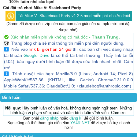
100% luôn nhé các bạn!
Cài đặt trò chơi Mike V: Skateboard Party
Tải Mike V: Skateboard Party v1.2.5 mod miễn phí cho Android
(Game đã được nén .zip nên các bạn cần giải nén ra .apk mới cài đặt
được nhé).
Xác nhận miễn phí và không có mã độc -
Thanh Trung.
Trang blog chia sẻ mọi thông tin miễn phí đến người dùng.
Nếu vào
link bị giới hạn 24 giờ
thì các bạn chỉ việc đăng nhập
tài khoản
Google Drive
là có thể tải bình thường. Thấy link tải lỗi
(404), báo ngay dưới bình luận để được sửa link nhanh nhất. Cảm
ơn!
Trình duyệt của bạn: Mozilla/5.0 (Linux; Android 14; Pixel 8)
AppleWebKit/537.36 (KHTML, like Gecko) Chrome/131.0.0.0
Mobile Safari/537.36; ClaudeBot/1.0; +claudebot@anthropic.com)
Bình luận
Nội quy
: Hãy bình luận có văn hoá, không dùng ngôn ngữ teen. Những
bình luận vi phạm sẽ bị xoá và cấm bình luận vĩnh viễn. Cám ơn!
Bạn phải
đăng nhập
hoặc
đăng kí
để gửi bình luận.
Bạn cũng có thể tham gia diễn đàn
YA4R.NET
để được hỗ trợ nhanh
hơn!