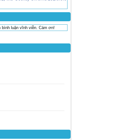
 bình luận vĩnh viễn. Cám ơn!