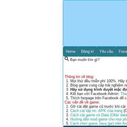
Home
Đăng kí
Yêu cầu
For
Bạn muốn tìm gì?
Thông tin về blog:
Mọi thứ đều miễn phí 100%. Hãy t
Blog game cung cấp trải nghiệm n
Hãy sử dụng trình duyệt mặc đị
Kết bạn với Facebook Admin:
Tha
Thích fanpage trên Facebook để 
Các vấn đề về game:
Gỡ cài đặt game cũ trước khi cài
Cách cài tập tin .APK của trang
(C
Cách cài game có Data (Obb/ data
Hướng dẫn mod game cho mọi phi
Cách chơi game Java (jar) trên A