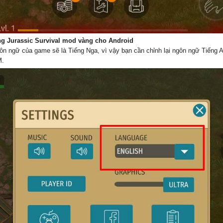
ng Jurassic Survival mod vàng cho Android
n ngữ của game sẽ là Tiếng Nga, vì vậy bạn cần chỉnh lại ngôn ngữ Tiếng An
M.