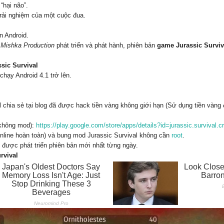
“hại não”.
rải nghiệm của một cuộc đua.
n Android.
e
Mishka Production
phát triển và phát hành, phiên bản
game Jurassic Survi
ssic Survival
chạy Android 4.1 trở lên.
 chia sẻ tại blog đã được hack tiền vàng không giới hạn (Sử dụng tiền vàng 
 không mod):
https://play.google.com/store/apps/details?id=jurassic.survival.cr
online hoàn toàn) và bung mod Jurassic Survival không cần
root
.
 được phát triển phiên bản mới nhất từng ngày.
rvival