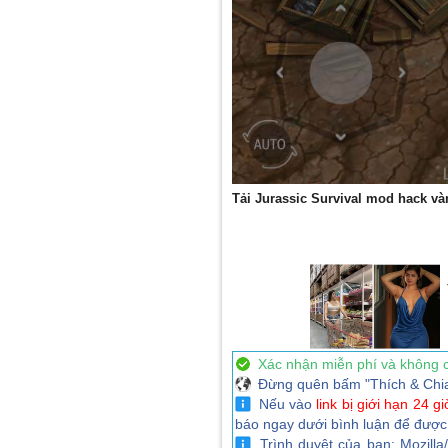
Tải Jurassic Survival mod hack v
Xác nhận miễn phí và không 
Đừng quên bấm "Thích & Chia sẻ
Nếu vào
link bị giới hạn 24 gi
báo ngay dưới bình luận để được
Trình duyệt của bạn: Mozilla