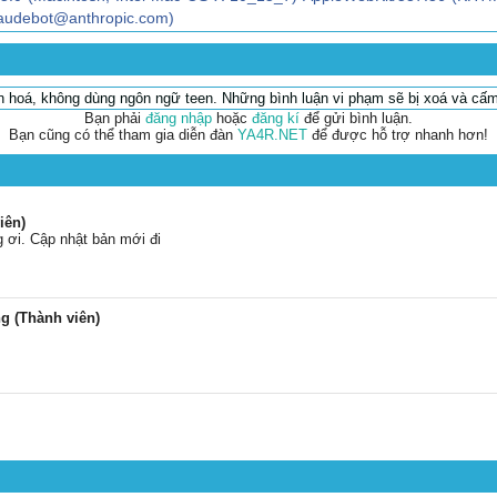
claudebot@anthropic.com)
ăn hoá, không dùng ngôn ngữ teen. Những bình luận vi phạm sẽ bị xoá và cấm
Bạn phải
đăng nhập
hoặc
đăng kí
để gửi bình luận.
Bạn cũng có thể tham gia diễn đàn
YA4R.NET
để được hỗ trợ nhanh hơn!
iên)
g ơi. Cập nhật bản mới đi
 (Thành viên)