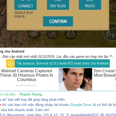
àng cho Android
Bản cập nhật mới nhất 01/12/2019. Lúc đầu vào game nó chạy hơi lâu ^^.
Tải Jurassic Survival v2.0.1 build 972 mod coins cho Android
có mã độc -
Thanh Trung.
" bài viết hay để giúp blog phát triển.
ờ
thì các bạn chỉ việc đăng nhập tài khoản
Google Drive
là có thể tải b
 sửa link nhanh nhất. Cảm ơn!
/5.0 (Macintosh; Intel Mac OS X 10_15_7) AppleWebKit/537.36 (KHTM