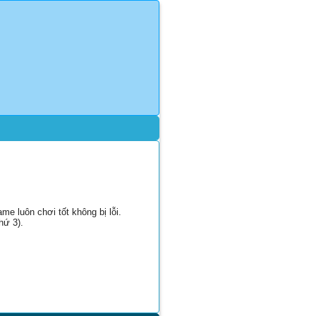
e luôn chơi tốt không bị lỗi.
hứ 3).