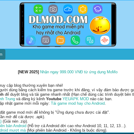
um
[NEW 2025]
Nhận ngay 999.000 VNĐ từ ứng dụng MoMo
ruy cập blog thường xuyên bạn nhé!
gười dùng bằng cách kiểm tra game trước khi đăng, vì vậy đảm bảo được gam
nh
để duyệt blog và tải game nhanh nhất (Hạn chế dùng các trình duyệt bên t
nh Trung
và đăng ký kênh
Youtube
YEUAPK MOD
nào các bạn.
cập nhật game mới mỗi ngày:
Tải game mod hay cho Android
.
 đặt game mod mới để không bị "Ứng dụng chưa được cài đặt".
ần mở để cài được .apk).
)
(Giải nén .zip).
ên bản Android
(Hỗ trợ cả Android đời cao như Android 10, 11, 12, 13...).
ndroid mượt mà
(Mọi phiên bản Android - Không bị buộc dừng).