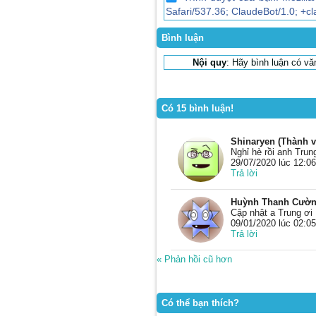
Safari/537.36; ClaudeBot/1.0; +
Bình luận
Nội quy
: Hãy bình luận có v
Có 15 bình luận!
Shinaryen (Thành v
Nghỉ hè rồi anh Trun
29/07/2020 lúc 12:06
Trả lời
Huỳnh Thanh Cường
Cập nhật a Trung ơi
09/01/2020 lúc 02:05
Trả lời
« Phản hồi cũ hơn
Có thể bạn thích?