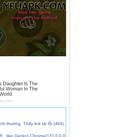
ình thường. Thấy link tải lỗi (404),
L, like Gecko) Chrome/131.0.0.0