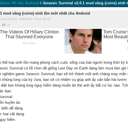
Game 3D cho Android
/
Jurassic Survival v2.0.1 mod vàng (coins) sinh
0.1 mod vàng (coins) sinh tồn mới nhất cho Android
0 01/12/2019
ANDROID
-
Price: $
0.00
15
e thể loại sinh tồn mang phong cách cuộc sống của loài người trong thời kỳ
sic Survival có lối chơi rất giống Last Day on Earth đang làm mưa làm gió 
ải nghiệm game Jurassic Survival, bạn sẽ trở thành một anh chàng may mắn 
iới khủng long của kỷ Jura, bạn sẽ có nhiệm vụ giúp anh ấy săn bắn hái lượm
êu diệt bọn khủng long nguy hiểm đang muốn ăn thịt anh ấy bất cứ lúc nào. Trở
ác bạn.
urvival:
ồn huyền ảo.
 biến dễ dàng.
 loại vật dụng.
nguy hiểm.