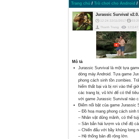
Trang chủ
/
Trò chơi cho Android
/
Jurassic Survival v2.
12:24 22/11/2017
03:2
Thanh Trung
121147
Mô tả
Jurassic Survival là một tựa gam
dòng máy Android. Tựa game Juras
phong cách sinh tồn zombies. Tr
hiểm thất bại và bị rơi vào thế g
các trang bị, vũ khí để có thể ti
với game Jurassic Survival nào c
Điểm nổi bật của game Jurassic S
– Đồ hoạ mang phong cách sinh t
– Nhân vật dũng mãnh, có thể tuỳ
– Săn bắn hái lượm và chế độ các
– Chiến đấu với bầy khủng long 
– Hệ thống bản đồ rộng lớn.