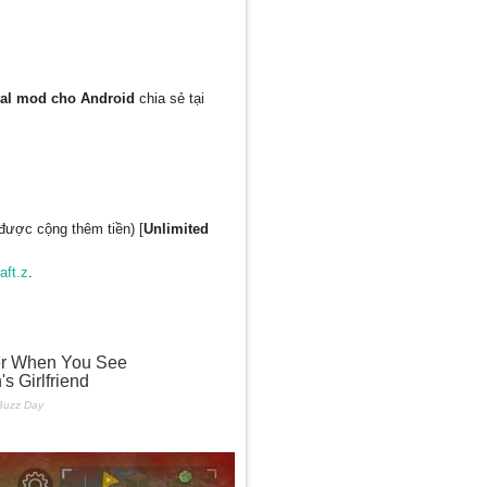
val mod cho Android
chia sẻ tại
được cộng thêm tiền) [
Unlimited
aft.z
.