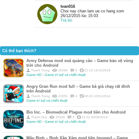
tvan016
Choi nay chan lam ue co hang xom
26/12/2015 lúc 15:03
Trả lời
Có thể bạn thích?
Army Defense mod xoá quảng cáo – Game bảo vệ vùng
trời cho Android
Thanh Trung
20294
0
21:13 14/12/2018
Game HD
-
Game trí tuệ và chiến thuật
Angry Gran Run mod full – Game bà già chạy rất đỉnh
trên Android
Thanh Trung
21653
4
00:43 22/01/2014
Game trí tuệ và chiến thuật
Bio Inc. – Biomedical Plague mod tiền cho Android
Thành Duy
20339
4
12:22 30/09/2014
Game HD
-
Game trí tuệ và chiến thuật
Mậu Binh – Binh Xập Xám mod tiền (money) – Game