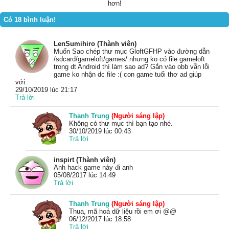
hơn!
Có 18 bình luận!
LenSumihiro (Thành viên)
Muốn Sao chép thư mục GloftGFHP vào đường dẫn
/sdcard/gameloft/games/.nhưng ko có file gameloft
trong dt Android thì làm sao ad? Gắn vào obb vẫn lỗi
game ko nhận dc file :( con game tuổi thơ ad giúp
với.
29/10/2019 lúc 21:17
Trả lời
Thanh Trung
(Người sáng lập)
Không có thư mục thì bạn tạo nhé.
30/10/2019 lúc 00:43
Trả lời
inspirt (Thành viên)
Anh hack game này đi anh
05/08/2017 lúc 14:49
Trả lời
Thanh Trung
(Người sáng lập)
Thua, mã hoá dữ liệu rồi em ơi @@
06/12/2017 lúc 18:58
Trả lời