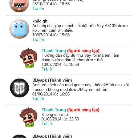
28/10/2014 lúc 18:56
Trả lời
khắc ghi
Anh chị chỉ giúp e cách cài đặt trên Sky A810S được
ko …em cám ơn nhiều
10/07/2014 lúc 15:08
Trả lời
Thanh Trung
(Người sáng lập)
Hướng dẫn đầy đủ như vậy rồi mà em, làm
đúng hướng dẫn là chơi được thôi.
10/07/2014 lúc 15:59
Trả lời
BByapk (Thành viên)
Adm có cách nào mod game này không?Hình như xài
freedom không mod được!Máy em rôt rồi.
01/06/2014 lúc 16:08
Trả lời
Thanh Trung
(Người sáng lập)
Không em ơi :(
01/06/2014 lúc 22:53
Trả lời
BByapk (Thành viên)