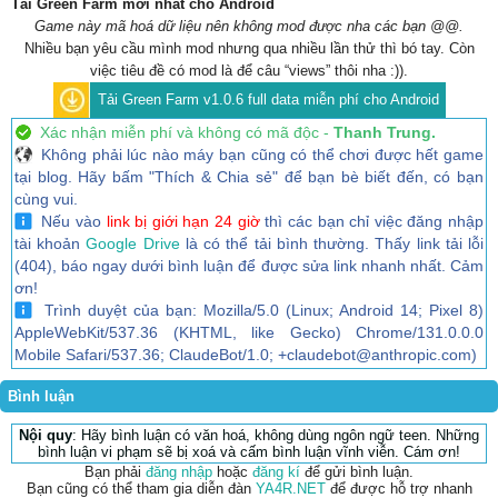
Tải Green Farm mới nhất cho Android
Game này mã hoá dữ liệu nên không mod được nha các bạn @@.
Nhiều bạn yêu cầu mình mod nhưng qua nhiều lần thử thì bó tay. Còn
việc tiêu đề có mod là để câu “views” thôi nha :)).
Tải Green Farm v1.0.6 full data miễn phí cho Android
Xác nhận miễn phí và không có mã độc -
Thanh Trung.
Không phải lúc nào máy bạn cũng có thể chơi được hết game
tại blog. Hãy bấm "Thích & Chia sẻ" để bạn bè biết đến, có bạn
cùng vui.
Nếu vào
link bị giới hạn 24 giờ
thì các bạn chỉ việc đăng nhập
tài khoản
Google Drive
là có thể tải bình thường. Thấy link tải lỗi
(404), báo ngay dưới bình luận để được sửa link nhanh nhất. Cảm
ơn!
Trình duyệt của bạn: Mozilla/5.0 (Linux; Android 14; Pixel 8)
AppleWebKit/537.36 (KHTML, like Gecko) Chrome/131.0.0.0
Mobile Safari/537.36; ClaudeBot/1.0; +claudebot@anthropic.com)
Bình luận
Nội quy
: Hãy bình luận có văn hoá, không dùng ngôn ngữ teen. Những
bình luận vi phạm sẽ bị xoá và cấm bình luận vĩnh viễn. Cám ơn!
Bạn phải
đăng nhập
hoặc
đăng kí
để gửi bình luận.
Bạn cũng có thể tham gia diễn đàn
YA4R.NET
để được hỗ trợ nhanh