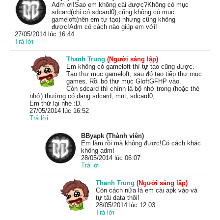
Adm ơi!Sao em không cài được?Không có mục
sdcard(chỉ có sdcard0),cũng không có mục
gameloft(nên em tự tạo) nhưng cũng không
được!Adm có cách nào giúp em với!
27/05/2014 lúc 16:44
Trả lời
Thanh Trung
(Người sáng lập)
Em không có gameloft thì tự tạo cũng được.
Tạo thư mục gameloft, sau đó tạo tiếp thư mục
games. Rồi bỏ thư mục GloftGFHP vào.
Còn sdcard thì chính là bộ nhớ trong (hoặc thẻ
nhớ) thường có dạng sdcard, mnt, sdcard0,…
Em thử lại nhé :D.
27/05/2014 lúc 16:52
Trả lời
BByapk (Thành viên)
Em làm rồi mà không được!Có cách khác
không adm!
28/05/2014 lúc 06:07
Trả lời
Thanh Trung
(Người sáng lập)
Còn cách nữa là em cài apk vào và
tự tải data thôi!
28/05/2014 lúc 12:03
Trả lời