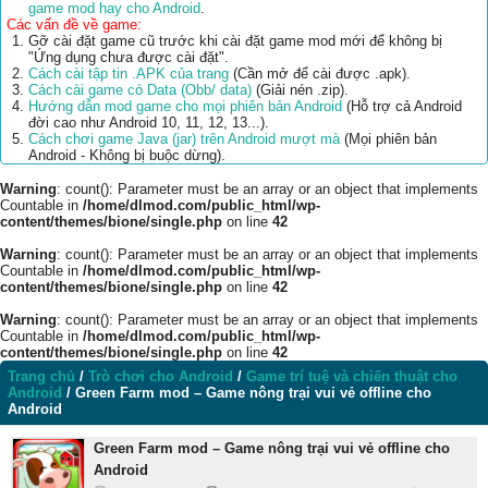
game mod hay cho Android
.
Các vấn đề về game:
Gỡ cài đặt game cũ trước khi cài đặt game mod mới để không bị
"Ứng dụng chưa được cài đặt".
Cách cài tập tin .APK của trang
(Cần mở để cài được .apk).
Cách cài game có Data (Obb/ data)
(Giải nén .zip).
Hướng dẫn mod game cho mọi phiên bản Android
(Hỗ trợ cả Android
đời cao như Android 10, 11, 12, 13...).
Cách chơi game Java (jar) trên Android mượt mà
(Mọi phiên bản
Android - Không bị buộc dừng).
Warning
: count(): Parameter must be an array or an object that implements
Countable in
/home/dlmod.com/public_html/wp-
content/themes/bione/single.php
on line
42
Warning
: count(): Parameter must be an array or an object that implements
Countable in
/home/dlmod.com/public_html/wp-
content/themes/bione/single.php
on line
42
Warning
: count(): Parameter must be an array or an object that implements
Countable in
/home/dlmod.com/public_html/wp-
content/themes/bione/single.php
on line
42
Trang chủ
/
Trò chơi cho Android
/
Game trí tuệ và chiến thuật cho
Android
/
Green Farm mod – Game nông trại vui vẻ offline cho
Android
Green Farm mod – Game nông trại vui vẻ offline cho
Android