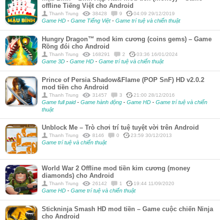
offline Tiếng Việt cho Android
Thanh Trung
38428
9
04:09 29/12/2019
Game HD
-
Game Tiếng Việt
-
Game trí tuệ và chiến thuật
Hungry Dragon™ mod kim cương (coins gems) – Game
Rồng đói cho Android
Thanh Trung
168291
2
03:36 16/01/2024
Game 3D
-
Game HD
-
Game trí tuệ và chiến thuật
Prince of Persia Shadow&Flame (POP SnF) HD v2.0.2
mod tiền cho Android
Thanh Trung
31457
3
21:00 28/12/2016
Game full paid
-
Game hành động
-
Game HD
-
Game trí tuệ và chiến
thuật
Unblock Me – Trò chơi trí tuệ tuyệt vời trên Android
Thanh Trung
8146
0
23:59 30/12/2013
Game trí tuệ và chiến thuật
World War 2 Offline mod tiền kim cương (money
diamonds) cho Android
Thanh Trung
26142
1
19:44 11/09/2020
Game HD
-
Game trí tuệ và chiến thuật
Stickninja Smash HD mod tiền – Game cuộc chiến Ninja
cho Android