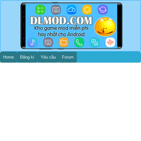
Home
Đăng kí
Yêu cầu
Forum