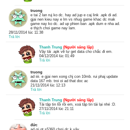
truong
e tai 2 lan ruj ko dc. hay ad jup e caj link .apk di ad.
gjai nen kieu nay e lm vs nhug game khac dc mak
game nay ko dc. ad up phien ban .apk dum e nha ad.
e thjch choi game nay lam.
28/11/2014 lúc 11:38
Trả lời
Thanh Trung
(Người sáng lập)
Vậy tải .apk về tự get data cho chắc đi em.
04/12/2014 lúc 01:49
Trả lời
truong
ad iiii. e gjai nen xong chj con 10mb. rui phaj update
data 167 mb. troi oi ad that doc ac
21/11/2014 lúc 12:13
Trả lời
Thanh Trung
(Người sáng lập)
Tải tập tin lỗi rồi em, xoá tập tin tải lại nhé :D.
27/11/2014 lúc 21:11
Trả lời
đức
ad ơi gt s5360 chơi dc k vậy