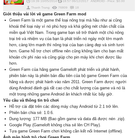
19:39 10/05/2014
18:57 06/12/2017
ANDROID
-
Price: $
0.00
Thanh Trung
76809
18
Giới thiệu vài lời về game Green Farm mod
Green Farm là một game thể loại nông trại mà hầu như ai cũng
khoái thể loại này vì nó phù hợp và khá giống nét chân chất của
miền quê Việt Nam. Trong game bạn sẽ trở thành một chủ nông
trại trẻ và nhiệm vụ của bạn là phát triển nó ngày một lớn mạnh
hơn, càng lớn mạnh thì nông trại của bạn càng đẹp và sinh tươi
hơn. Game hỗ trợ chơi offline nên cũng không làm cho bạn mất
khoản chi phí nào và cũng giúp cho pin máy khi chơi được lâu
hơn.
Green Farm của hãng game Gameloft phát triển và phát hành,
phiên bản này là phiên bản đầu tiên của bộ game Green Farm của
hãng và được phát hành vào năm 2011. Green Farm được người
dùng Android đánh giá rất cao cho chất lượng của game và nó là
một trong những game Android ăn khách nhất lúc bấy giờ.
Yêu cầu và thông tin trò chơi
Hỗ trợ cài đặt trên các dòng máy chạy Android từ 2.1 trở lên.
Phiên bản chia sẻ: 1.0.6.
Dung lượng: 177 MB (Bao gồm game và data đã được nén .zip).
Google Play (Gameloft không chia sẻ lên CH Play).
Tựa game Green Farm chơi không cần kết nối Internet (offline).
Ảnh màn hình trò chơi Green Farm