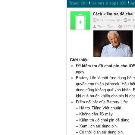
Trang chủ
/
Games & apps iOS
/
Ap
Cách kiểm tra độ chai
01:48 31/07/2017
01:4
Thanh Trung
8945
Giới thiệu
Để
kiểm tra độ chai pin cho iO
ngay.
Battery Life là một ứng dụng hỗ 
quyền can thiệp jailbreak. Hầu hế
dụng cũng không quá khó khăn. B
khi quá muộn khiến cho pin bị ch
Điểm nổi bật của Battery Life:
– Hỗ trợ Tiếng Việt chuẩn.
– Không cần JB máy.
– Kiểm tra độ chai pin dễ dàng.
– Xem lịch sử dùng pin.
– Có thời gian sử dụng pin.