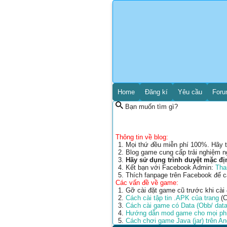
Home
Đăng kí
Yêu cầu
For
Bạn muốn tìm gì?
Thông tin về blog:
Mọi thứ đều miễn phí 100%. Hãy t
Blog game cung cấp trải nghiệm n
Hãy sử dụng trình duyệt mặc đị
Kết bạn với Facebook Admin:
Tha
Thích fanpage trên Facebook để 
Các vấn đề về game:
Gỡ cài đặt game cũ trước khi cài
Cách cài tập tin .APK của trang
(C
Cách cài game có Data (Obb/ data
Hướng dẫn mod game cho mọi phi
Cách chơi game Java (jar) trên A