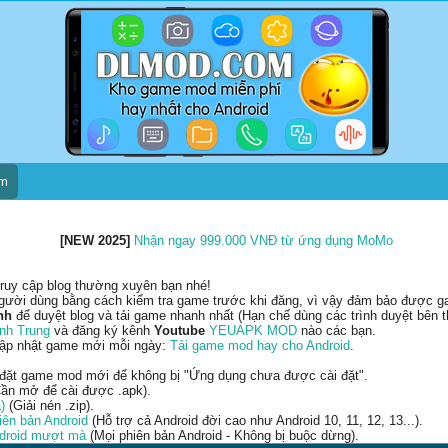
um
[NEW 2025]
Nhận ngay 999.000 VNĐ từ ứng dụng MoMo
ruy cập blog thường xuyên bạn nhé!
gười dùng bằng cách kiểm tra game trước khi đăng, vì vậy đảm bảo được gam
nh
để duyệt blog và tải game nhanh nhất (Hạn chế dùng các trình duyệt bên t
nh Trung
và đăng ký kênh
Youtube
YEUAPK MOD
nào các bạn.
cập nhật game mới mỗi ngày:
Tải game mod hay cho Android
.
 đặt game mod mới để không bị "Ứng dụng chưa được cài đặt".
ần mở để cài được .apk).
)
(Giải nén .zip).
ên bản Android
(Hỗ trợ cả Android đời cao như Android 10, 11, 12, 13...).
ndroid mượt mà
(Mọi phiên bản Android - Không bị buộc dừng).