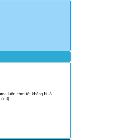
e luôn chơi tốt không bị lỗi.
hứ 3).