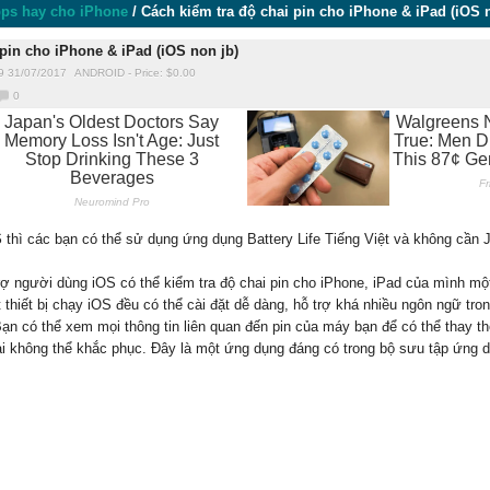
ps hay cho iPhone
/
Cách kiểm tra độ chai pin cho iPhone & iPad (iOS 
 pin cho iPhone & iPad (iOS non jb)
9 31/07/2017
ANDROID
-
Price: $
0.00
0
S
thì các bạn có thể sử dụng ứng dụng Battery Life Tiếng Việt và không cần J
trợ người dùng iOS có thể kiểm tra độ chai pin cho iPhone, iPad của mình m
t thiết bị chạy iOS đều có thể cài đặt dễ dàng, hỗ trợ khá nhiều ngôn ngữ tro
ạn có thể xem mọi thông tin liên quan đến pin của máy bạn để có thể thay 
ai không thể khắc phục. Đây là một ứng dụng đáng có trong bộ sưu tập ứng 