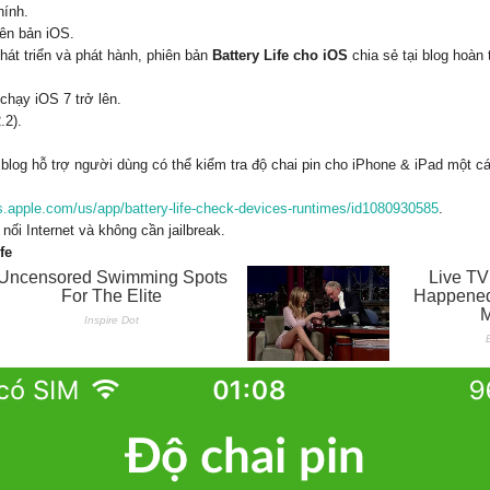
hính.
iên bản iOS.
hát triển và phát hành, phiên bản
Battery Life cho iOS
chia sẻ tại blog hoàn 
chạy iOS 7 trở lên.
.2).
i blog hỗ trợ người dùng có thể kiểm tra độ chai pin cho iPhone & iPad một 
es.apple.com/us/app/battery-life-check-devices-runtimes/id1080930585
.
ối Internet và không cần jailbreak.
fe