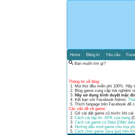
Home
Đăng kí
Yêu cầu
For
Bạn muốn tìm gì?
Thông tin về blog:
Mọi thứ đều miễn phí 100%. Hãy t
Blog game cung cấp trải nghiệm n
Hãy sử dụng trình duyệt mặc đị
Kết bạn với Facebook Admin:
Tha
Thích fanpage trên Facebook để 
Các vấn đề về game:
Gỡ cài đặt game cũ trước khi cài
Cách cài tập tin .APK của trang
(C
Cách cài game có Data (Obb/ data
Hướng dẫn mod game cho mọi phi
Cách chơi game Java (jar) trên A