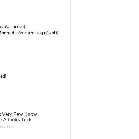
hú
đã chia sẻ).
Android
luôn được blog cập nhật
ked
].