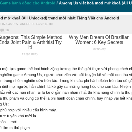
Game hành động cho Android
/
Among Us việt hoá mod mở khoá (All Un
 mở khoá (All Unlocked) trend mới nhất Tiếng Việt cho Android
8 07/04/2025
ANDROID
-
Price: $
0.00
19
à một tựa game thể loại hành động tương tác thế giới thực với phong cách chơ
 nghiệm game Among Us, người chơi đến với cốt truyện kể về một con tàu vũ 
ộn trong nhóm nghiên cứu trên tàu. Trong khi các phi hành đoàn trên tàu cố 
êu diệt mọi người, hắn chính là kẻ gây ra những hỏng hóc cho con tàu. Nhiệ
dấu vết các nạn nhân, ai là kẻ ở gần nạn nhân nhất thì khả năng chính là thủ
à thủ phạm và cũng có thể là phi hành đoàn chân chính, hãy nhập vai hết kh
g Us:
 phù hợp với nhiều cấu hình máy.
trực tuyến khá mới lạ.
 nón… mới.
ể tìm ra thủ phạm.