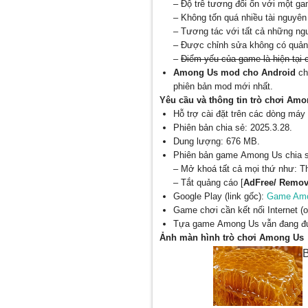
– Độ trễ tương đối ổn với một ga
– Không tốn quá nhiều tài nguyên
– Tương tác với tất cả những ngư
– Được chỉnh sửa không có quản
–
Điểm yếu của game là hiện tại 
Among Us mod cho Android
ch
phiên bản mod mới nhất.
Yêu cầu và thông tin trò chơi Am
Hỗ trợ cài đặt trên các dòng máy 
Phiên bản chia sẻ: 2025.3.28.
Dung lượng: 676 MB.
Phiên bản game Among Us chia s
– Mở khoá tất cả mọi thứ như: T
– Tắt quảng cáo [
AdFree/ Remov
Google Play (link gốc):
Game Amo
Game chơi cần kết nối Internet 
Tựa game Among Us vẫn đang đượ
Ảnh màn hình trò chơi Among Us