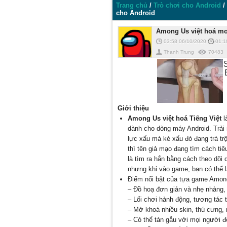
Trang chủ
/
Trò chơi cho Android
/
cho Android
Among Us việt hoá mod
03:58 06/10/2020
01:1
Thanh Trung
70483
Giới thiệu
Among Us việt hoá
Tiếng Việt
l
dành cho dòng máy Android. Trải
lực xấu mà kẻ xấu đó đang trà tr
thì tên giả mạo đang tìm cách ti
là tìm ra hắn bằng cách theo dõi 
nhưng khi vào game, bạn có thể l
Điểm nổi bật của tựa game Amon
– Đồ hoạ đơn giản và nhẹ nhàng,
– Lối chơi hành động, tương tác 
– Mở khoá nhiều skin, thú cưng,
– Có thể tán gẫu với mọi người đ