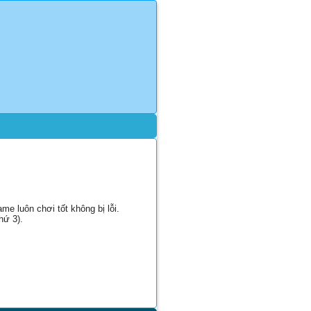
e luôn chơi tốt không bị lỗi.
hứ 3).