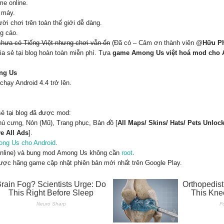
me online.
 máy.
ời chơi trên toàn thế giới dễ dàng.
g cáo.
chưa có Tiếng Việt nhưng chơi vẫn ổn
(Đã có – Cảm ơn thành viên @
Hữu P
ia sẻ tại blog hoàn toàn miễn phí. Tựa
game Among Us việt hoá mod cho 
ong Us
chạy Android 4.4 trở lên.
ẻ tại blog đã được mod:
hú cưng, Nón (Mũ), Trang phục, Bản đồ [
All Maps/ Skins/ Hats/ Pets Unloc
e All Ads
].
ng Us cho Android
.
(online) và bung mod Among Us không cần
root
.
c hãng game cập nhật phiên bản mới nhất trên Google Play.