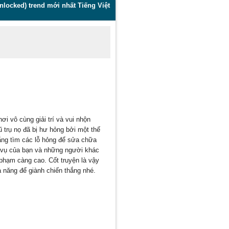
locked) trend mới nhất Tiếng Việt
i vô cùng giải trí và vui nhộn
trụ nọ đã bị hư hỏng bởi một thế
gắng tìm các lỗ hỏng để sửa chữa
m vụ của bạn và những người khác
 phạm càng cao. Cốt truyện là vậy
ả năng để giành chiến thắng nhé.