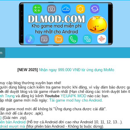
um
[NEW 2025]
Nhận ngay 999.000 VNĐ từ ứng dụng MoMo
ruy cập blog thường xuyên bạn nhé!
gười dùng bằng cách kiểm tra game trước khi đăng, vì vậy đảm bảo được gam
nh
để duyệt blog và tải game nhanh nhất (Hạn chế dùng các trình duyệt bên t
nh Trung
và đăng ký kênh
Youtube
YEUAPK MOD
nào các bạn.
cập nhật game mới mỗi ngày:
Tải game mod hay cho Android
.
 đặt game mod mới để không bị "Ứng dụng chưa được cài đặt".
ần mở để cài được .apk).
)
(Giải nén .zip).
ên bản Android
(Hỗ trợ cả Android đời cao như Android 10, 11, 12, 13...).
ndroid mượt mà
(Mọi phiên bản Android - Không bị buộc dừng).