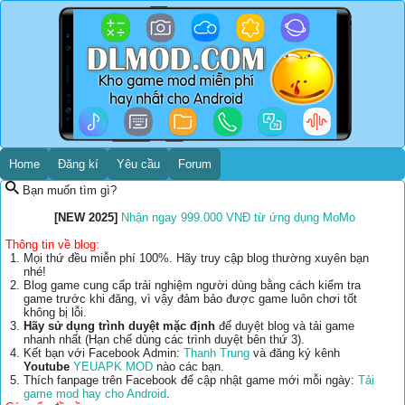
Home
Đăng kí
Yêu cầu
Forum
Bạn muốn tìm gì?
[NEW 2025]
Nhận ngay 999.000 VNĐ từ ứng dụng MoMo
Thông tin về blog:
Mọi thứ đều miễn phí 100%. Hãy truy cập blog thường xuyên bạn
nhé!
Blog game cung cấp trải nghiệm người dùng bằng cách kiểm tra
game trước khi đăng, vì vậy đảm bảo được game luôn chơi tốt
không bị lỗi.
Hãy sử dụng trình duyệt mặc định
để duyệt blog và tải game
nhanh nhất (Hạn chế dùng các trình duyệt bên thứ 3).
Kết bạn với Facebook Admin:
Thanh Trung
và đăng ký kênh
Youtube
YEUAPK MOD
nào các bạn.
Thích fanpage trên Facebook để cập nhật game mới mỗi ngày:
Tải
game mod hay cho Android
.