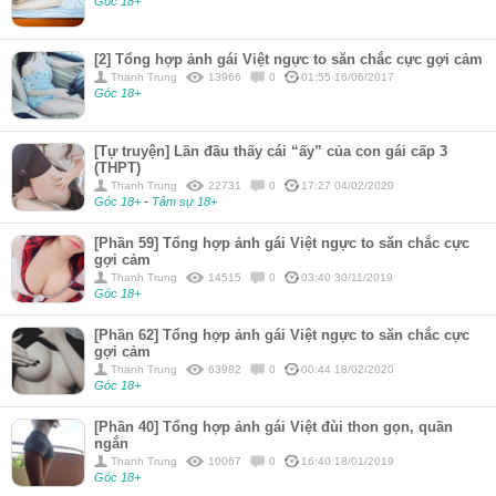
Góc 18+
[2] Tổng hợp ảnh gái Việt ngực to săn chắc cực gợi cảm
Thanh Trung
13966
0
01:55 16/06/2017
Góc 18+
[Tự truyện] Lần đầu thấy cái “ấy” của con gái cấp 3
(THPT)
Thanh Trung
22731
0
17:27 04/02/2020
Góc 18+
-
Tâm sự 18+
[Phần 59] Tổng hợp ảnh gái Việt ngực to săn chắc cực
gợi cảm
Thanh Trung
14515
0
03:40 30/11/2019
Góc 18+
[Phần 62] Tổng hợp ảnh gái Việt ngực to săn chắc cực
gợi cảm
Thanh Trung
63982
0
00:44 18/02/2020
Góc 18+
[Phần 40] Tổng hợp ảnh gái Việt đùi thon gọn, quần
ngắn
Thanh Trung
10067
0
16:40 18/01/2019
Góc 18+