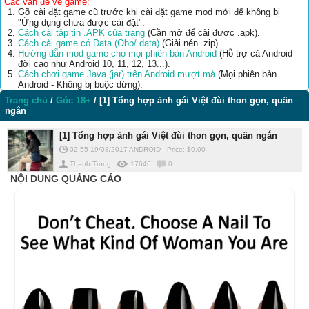
Các vấn đề về game:
Gỡ cài đặt game cũ trước khi cài đặt game mod mới để không bị
"Ứng dụng chưa được cài đặt".
Cách cài tập tin .APK của trang
(Cần mở để cài được .apk).
Cách cài game có Data (Obb/ data)
(Giải nén .zip).
Hướng dẫn mod game cho mọi phiên bản Android
(Hỗ trợ cả Android
đời cao như Android 10, 11, 12, 13...).
Cách chơi game Java (jar) trên Android mượt mà
(Mọi phiên bản
Android - Không bị buộc dừng).
Trang chủ
/
Góc 18+
/
[1] Tổng hợp ảnh gái Việt đùi thon gọn, quần
ngắn
[1] Tổng hợp ảnh gái Việt đùi thon gọn, quần ngắn
02:55 19/08/2017
ANDROID
-
Price: $
0.00
Thanh Trung
17646
0