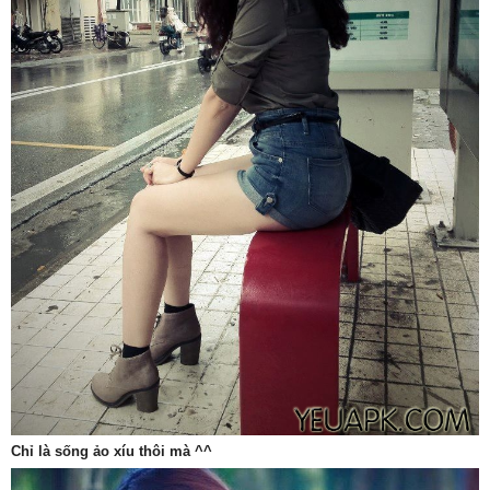
Chỉ là sống ảo xíu thôi mà ^^