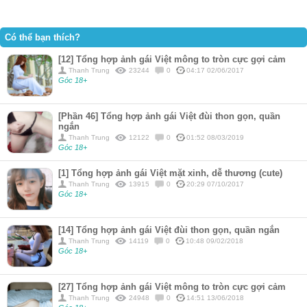
Có thể bạn thích?
[12] Tổng hợp ảnh gái Việt mông to tròn cực gợi cảm
Thanh Trung
23244
0
04:17 02/06/2017
Góc 18+
[Phần 46] Tổng hợp ảnh gái Việt đùi thon gọn, quần
ngắn
Thanh Trung
12122
0
01:52 08/03/2019
Góc 18+
[1] Tổng hợp ảnh gái Việt mặt xinh, dễ thương (cute)
Thanh Trung
13915
0
20:29 07/10/2017
Góc 18+
[14] Tổng hợp ảnh gái Việt đùi thon gọn, quần ngắn
Thanh Trung
14119
0
10:48 09/02/2018
Góc 18+
[27] Tổng hợp ảnh gái Việt mông to tròn cực gợi cảm
Thanh Trung
24948
0
14:51 13/06/2018