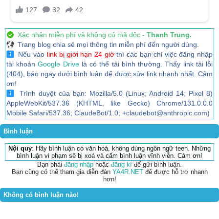
Xác nhận miễn phí và không có mã độc -
Thanh Trung.
Trang blog chia sẻ mọi thông tin miễn phí đến người dùng.
Nếu vào
link bị giới hạn 24 giờ
thì các bạn chỉ việc đăng nhập
tài khoản
Google Drive
là có thể tải bình thường. Thấy link tải lỗi
(404), báo ngay dưới bình luận để được sửa link nhanh nhất. Cảm
ơn!
Trình duyệt của bạn: Mozilla/5.0 (Linux; Android 14; Pixel 8)
AppleWebKit/537.36 (KHTML, like Gecko) Chrome/131.0.0.0
Mobile Safari/537.36; ClaudeBot/1.0; +claudebot@anthropic.com)
Bình luận
Nội quy
: Hãy bình luận có văn hoá, không dùng ngôn ngữ teen. Những
bình luận vi phạm sẽ bị xoá và cấm bình luận vĩnh viễn. Cám ơn!
Bạn phải
đăng nhập
hoặc
đăng kí
để gửi bình luận.
Bạn cũng có thể tham gia diễn đàn
YA4R.NET
để được hỗ trợ nhanh
hơn!
Không có bình luận nào!